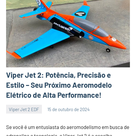
Viper Jet 2: Potência, Precisão e
Estilo – Seu Próximo Aeromodelo
Elétrico de Alta Performance!
Viper Jet 2 EDF
15 de outubro de 2024
Fernando
Nenhum
Comentário
Se você é um entusiasta do aeromodelismo em busca de
adrenalina e tecnologia, o Viper Jet 2 é a escolha