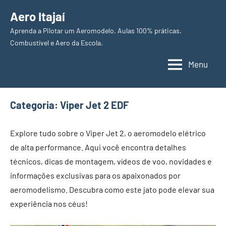
Pular
Aero Itajaí
para
Aprenda a Pilotar um Aeromodelo. Aulas 100% práticas.
o
Combustível e Aero da Escola.
conteúdo
Menu
Categoria:
Viper Jet 2 EDF
Explore tudo sobre o Viper Jet 2, o aeromodelo elétrico
de alta performance. Aqui você encontra detalhes
técnicos, dicas de montagem, vídeos de voo, novidades e
informações exclusivas para os apaixonados por
aeromodelismo. Descubra como este jato pode elevar sua
experiência nos céus!