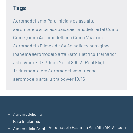
Tags
Aeromodelismo Para Iniciantes
asa alta
aeromodelo artal
asa baixa aeromodelo artal
Como
Começar no Aeromodelismo
Como Voar um
Aeromodelo
Filmes de Avião
helices para glow
ipanema aeromodelo artal
Jato Eletrico Treinador
Jato Viper EDF 70mm
Motul 800 2t
Real Flight
Treinamento em Aeromodelismo
tucano
aeromodelo artal
ultra power 10/16
Aeromodelismo
Para Iniciantes
Aeromodelo Pastinha Asa Alta ARTAL com
Aeromodelo Artal