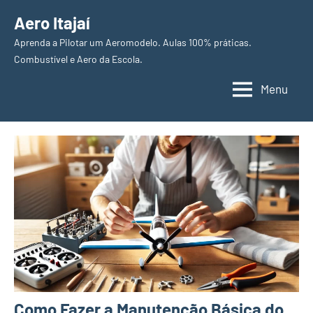
Pular
Aero Itajaí
para
Aprenda a Pilotar um Aeromodelo. Aulas 100% práticas.
o
Combustível e Aero da Escola.
conteúdo
Menu
Como Fazer a Manutenção Básica do